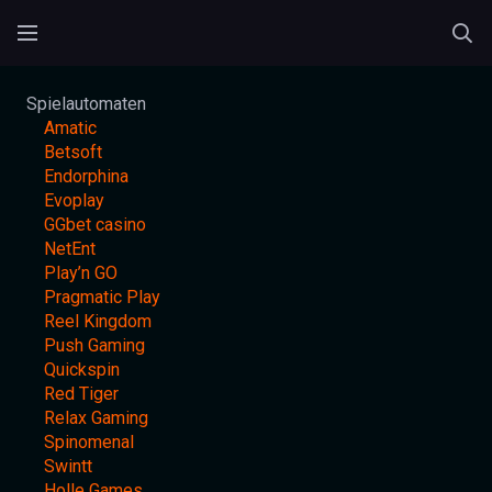
Spielautomaten
Amatic
Betsoft
Endorphina
Evoplay
GGbet casino
NetEnt
Play’n GO
Pragmatic Play
Reel Kingdom
Push Gaming
Quickspin
Red Tiger
Relax Gaming
Spinomenal
Swintt
Holle Games