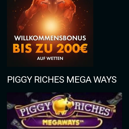
PIGGY RICHES MEGA WAYS