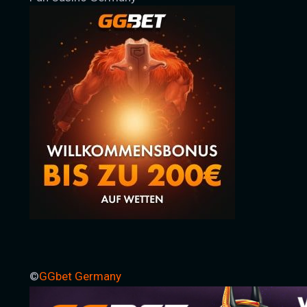
©
GGbet Germany