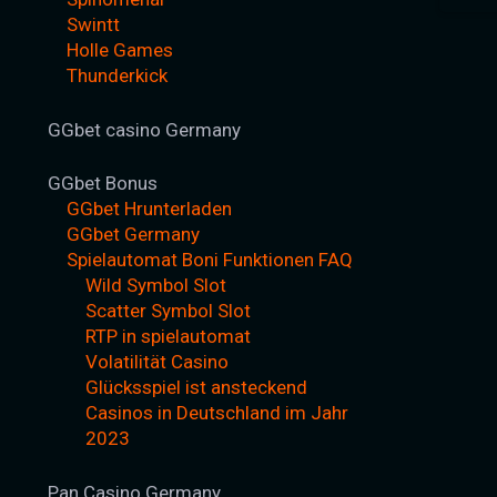
Swintt
Holle Games
Thunderkick
GGbet casino Germany
GGbet Bonus
GGbet Hrunterladen
GGbet Germany
Spielautomat Boni Funktionen FAQ
Wild Symbol Slot
Scatter Symbol Slot
RTP in spielautomat
Volatilität Casino
Glücksspiel ist ansteckend
Casinos in Deutschland im Jahr
2023
Pan Casino Germany