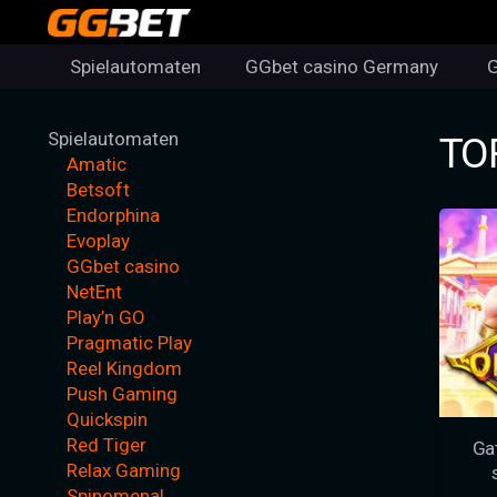
Spielautomaten
GGbet casino Germany
G
Spielautomaten
TO
Amatic
Betsoft
Endorphina
Evoplay
GGbet casino
NetEnt
Play’n GO
Pragmatic Play
Reel Kingdom
Push Gaming
Quickspin
Red Tiger
Ga
Relax Gaming
Spinomenal