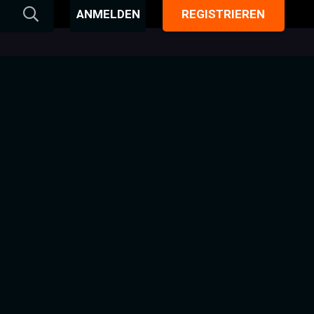
ANMELDEN
REGISTRIEREN