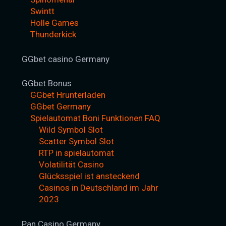
Swintt
Holle Games
Thunderkick
GGbet casino Germany
GGbet Bonus
GGbet Hrunterladen
GGbet Germany
Spielautomat Boni Funktionen FAQ
Wild Symbol Slot
Scatter Symbol Slot
RTP in spielautomat
Volatilität Casino
Glücksspiel ist ansteckend
Casinos in Deutschland im Jahr
2023
Pan Casino Germany