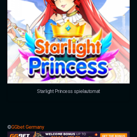
Starlight Princess spielautomat
©
GGbet Germany