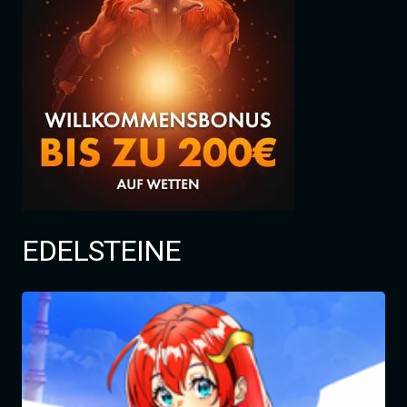
EDELSTEINE