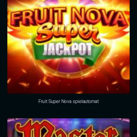
Fruit Super Nova spielautomat