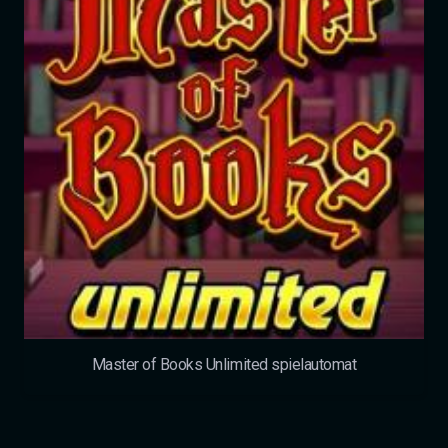
Master of Books Unlimited spielautomat