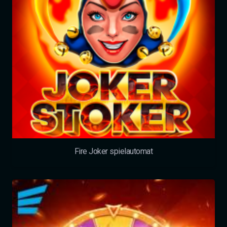
Fire Joker spielautomat