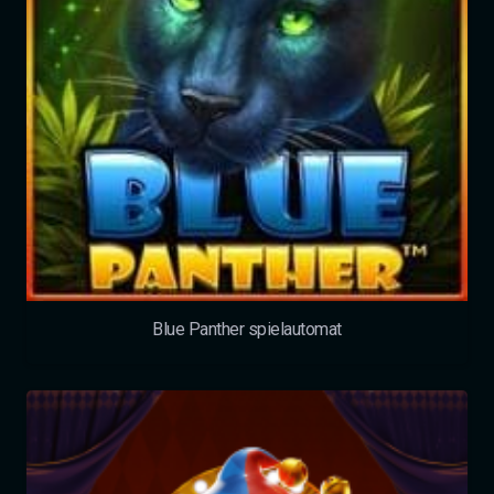
Blue Panther spielautomat