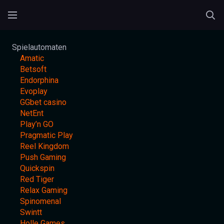
Spielautomaten
Amatic
Betsoft
Endorphina
Evoplay
GGbet casino
NetEnt
Play’n GO
Pragmatic Play
Reel Kingdom
Push Gaming
Quickspin
Red Tiger
Relax Gaming
Spinomenal
Swintt
Holle Games