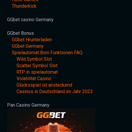
Thunderkick
GGbet casino Germany
GGbet Bonus
GGbet Hrunterladen
GGbet Germany
Spielautomat Boni Funktionen FAQ
Wild Symbol Slot
Scatter Symbol Slot
RTP in spielautomat
Volatilität Casino
Glücksspiel ist ansteckend
Casinos in Deutschland im Jahr 2023
Pan Casino Germany