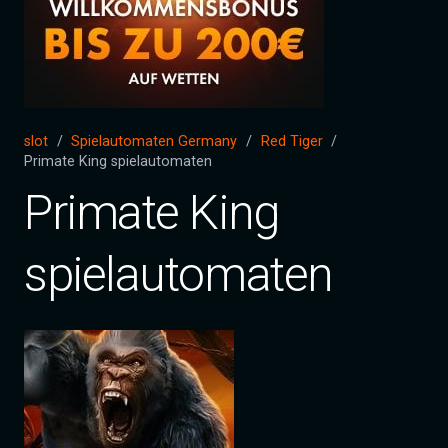
slot
/
Spielautomaten Germany
/
Red Tiger
/
Primate King spielautomaten
Primate King
spielautomaten