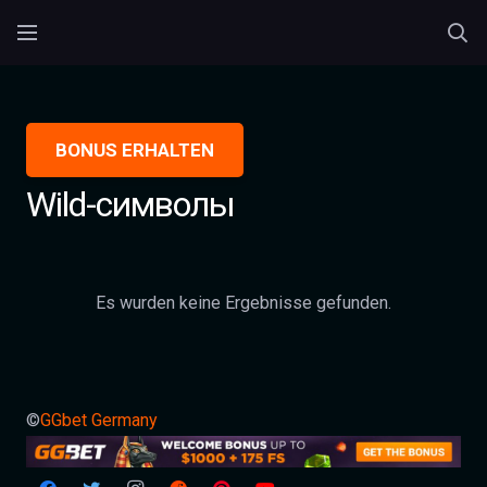
BONUS ERHALTEN
Wild-символы
Es wurden keine Ergebnisse gefunden.
©
GGbet Germany